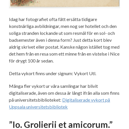
Idag har fotografiet ofta fått ersätta tidigare
konstnärliga avbildningar, men nog ser hotellet och den
soliga stranden lockande ut som resmål för en sol- och
badsemester även i denna form? Just detta kort blev
aldrig skrivet eller postat. Kanske någon istället tog med
det hem från en resa som ett minne från en vistelse i Nice
för drygt 100 år sedan.
Detta vykort finns under signum: Vykort Utl.
Många fler vykort ur våra samlingar har blivit
digitaliserade, även om dessa är långt ifrån alla som finns
på universitetsbiblioteket:
Digitaliserade vykort på
Uppsala universitetsbibliotek
”Io. Grolierii et amicorum.”