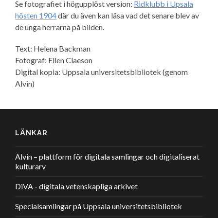
Se fotografiet i högupplöst version:
Ridklubb i Upsala
hösten 1904
där du även kan läsa vad det senare blev av
de unga herrarna på bilden.
Text: Helena Backman
Fotograf: Ellen Claeson
Digital kopia: Uppsala universitetsbibliotek (genom
Alvin)
LÄNKAR
Alvin – plattform för digitala samlingar och digitaliserat
kulturarv
DiVA - digitala vetenskapliga arkivet
Specialsamlingar på Uppsala universitetsbibliotek