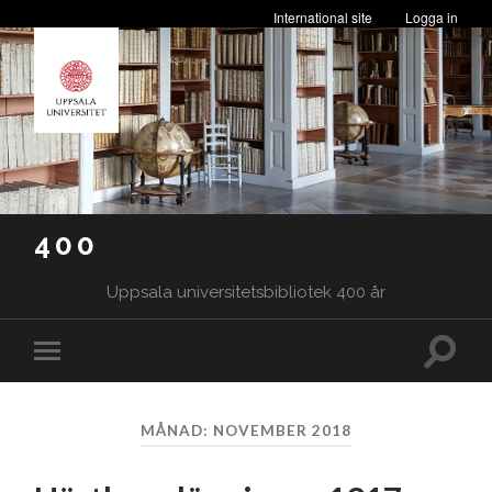
International site
Logga in
400
Uppsala universitetsbibliotek 400 år
Slå
Slå
på/av
på/av
sökfäl
mobilmeny
MÅNAD:
NOVEMBER 2018