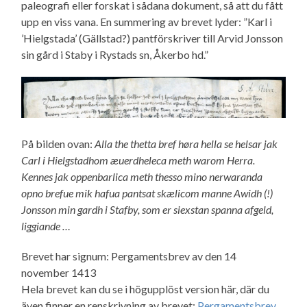
paleografi eller forskat i sådana dokument, så att du fått
upp en viss vana. En summering av brevet lyder: ”Karl i
’Hielgstada’ (Gällstad?) pantförskriver till Arvid Jonsson
sin gård i Staby i Rystads sn, Åkerbo hd.”
På bilden ovan:
Alla the thetta bref høra hella se helsar jak
Carl i Hielgstadhom æuerdheleca meth warom Herra.
Kennes jak oppenbarlica meth thesso mino nerwaranda
opno brefue mik hafua pantsat skælicom manne Awidh (!)
Jonsson min gardh i Stafby, som er siexstan spanna afgeld,
liggiande …
Brevet har signum: Pergamentsbrev av den 14
november 1413
Hela brevet kan du se i högupplöst version här, där du
även finner en renskrivning av brevet:
Pergamentsbrev