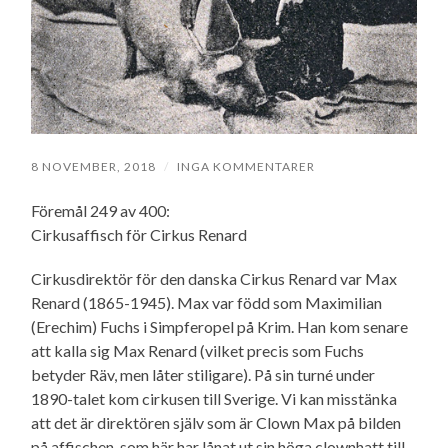
8 NOVEMBER, 2018
/
INGA KOMMENTARER
Föremål 249 av 400:
Cirkusaffisch för Cirkus Renard
Cirkusdirektör för den danska Cirkus Renard var Max
Renard (1865-1945). Max var född som Maximilian
(Erechim) Fuchs i Simpferopel på Krim. Han kom senare
att kalla sig Max Renard (vilket precis som Fuchs
betyder Räv, men låter stiligare). På sin turné under
1890-talet kom cirkusen till Sverige. Vi kan misstänka
att det är direktören själv som är Clown Max på bilden
på affischen, som här har lånat ut sin höga clownhatt till