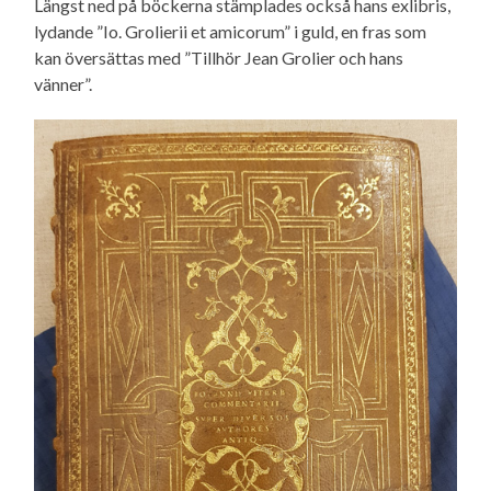
Längst ned på böckerna stämplades också hans exlibris,
lydande ”Io. Grolierii et amicorum” i guld, en fras som
kan översättas med ”Tillhör Jean Grolier och hans
vänner”.