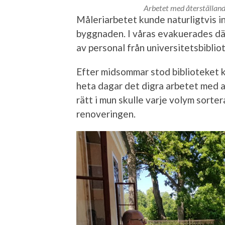
Arbetet med återställand
Måleriarbetet kunde naturligtvis i
byggnaden. I våras evakuerades där
av personal från universitetsbiblio
Efter midsommar stod biblioteket 
heta dagar det digra arbetet med a
rätt i mun skulle varje volym sorter
renoveringen.