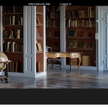
International site
Logga in