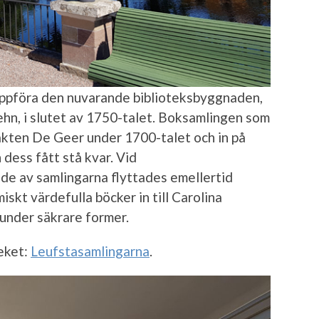
uppföra den nuvarande biblioteksbyggnaden,
ehn, i slutet av 1750-talet. Boksamlingen som
läkten De Geer under 1700-talet och in på
 dess fått stå kvar. Vid
de av samlingarna flyttades emellertid
skt värdefulla böcker in till Carolina
 under säkrare former.
eket:
Leufstasamlingarna
.