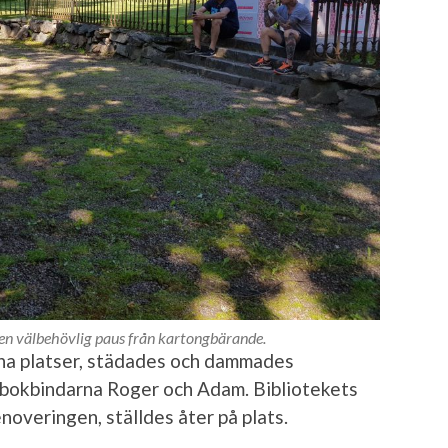
en välbehövlig paus från kartongbärande.
 sina platser, städades och dammades
 bokbindarna Roger och Adam. Bibliotekets
noveringen, ställdes åter på plats.