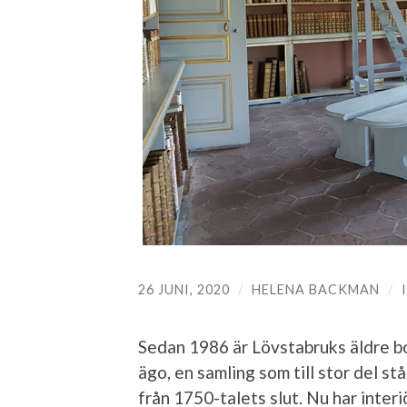
26 JUNI, 2020
/
HELENA BACKMAN
/
Sedan 1986 är Lövstabruks äldre bo
ägo, en samling som till stor del st
från 1750-talets slut. Nu har interiö