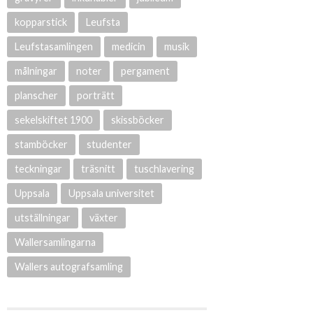
kopparstick
Leufsta
Leufstasamlingen
medicin
musik
målningar
noter
pergament
planscher
porträtt
sekelskiftet 1900
skissböcker
stamböcker
studenter
teckningar
träsnitt
tuschlavering
Uppsala
Uppsala universitet
utställningar
växter
Wallersamlingarna
Wallers autografsamling