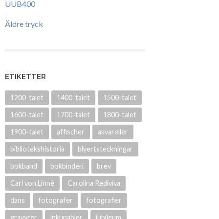
UUB400
Äldre tryck
ETIKETTER
1200-talet
1400-talet
1500-talet
1600-talet
1700-talet
1800-talet
1900-talet
affischer
akvareller
bibliotekshistoria
blyertsteckningar
bokband
bokbinderi
brev
Carl von Linné
Carolina Rediviva
dans
fotografer
fotografier
gravyrer
inkunabler
jubileum