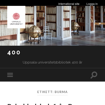
International site
Logga in
400
Uppsala universitetsbibliotek 400 år
Slå
Slå
på/av
på/av
sökfäl
mobilmeny
ETIKETT:
BURMA