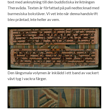
text med anknytning till den buddistiska inriktningen
Theravāda. Texten är författad på pali nedtecknad med
burmesiska bokstäver. Vi vet inte när denna handskrift
blev präntad, inte heller av vem.
Den långsmala volymen är inklädd i ett band av vackert
vävt tyg i vackra färger.