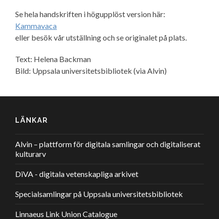
Se hela handskriften i högupplöst version här:
Kammavaca
eller besök vår utställning och se originalet på plats.
Text: Helena Backman
Bild: Uppsala universitetsbibliotek (via Alvin)
LÄNKAR
Alvin – plattform för digitala samlingar och digitaliserat
kulturarv
DiVA - digitala vetenskapliga arkivet
Specialsamlingar på Uppsala universitetsbibliotek
Linnaeus Link Union Catalogue