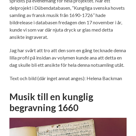
spridits på evenemang för hela projektet. När ett
delprojekt i Dübendatabasen, ”Kungliga svenska hovets
samling av fransk musik från 1690-1726” hade
bildrelease i databasen fredagen den 17 november i år,
kunde vi som var där njuta dryck ur glas med detta
ansikte ingraverat.
Jag har svårt att tro att den som en gång tecknade denna
lilla profil på insidan av volymen kunde ana att detta en
dag skulle bli ett ansikte för hela denna notsamling utåt.
Text och bild (där inget annat anges): Helena Backman
Musik till en kunglig
begravning 1660