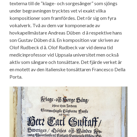
texterna till de ”klage- och sorgesånger” som sjöngs
under begravningen trycktes vet vi exakt vilka
kompositioner som framfördes. Det rör sig om fyra
vokalverk. Två av dem var komponerade av
hovkapellmästare Andreas Düben d ä respektive hans
son Gustav Düben d ä. En komposition var skriven av
Olof Rudbeck d ä. Olof Rudbeck var vid denna tid
medicinprofessor vid Uppsala universitet men också
aktiv som sångare och tonsättare. Det fjärde verket är
en motett av den italienske tonsättaren Francesco Della
Porta.