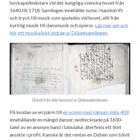
hovkapellmästare vid det kungliga svenska hovet från
1640 till 1718. Samlingen innehåller noter i handskrift
och tryck till musik som spelades vid hovet, allt från
kyrklig musik till dansmusik och operor.
Läs mer om och
hör ett musikaliskt utdrag ur Dübensamlingen.
Detalj från bild hämtad ur Dübendatabasen
På insidan av en pärm till
en volym med signum imhs 409
innehållande en mängd danser, nedtecknade på 1600-
talet av en anonym hand i tabulatur, återfinns ett litet
ansikte i profil. Kanske är det rentav en Düben som blivit