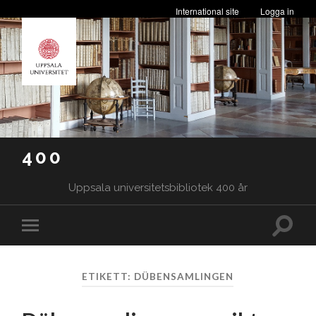
International site
Logga in
400
Uppsala universitetsbibliotek 400 år
Slå
Slå
på/av
på/av
sökfäl
mobilmeny
ETIKETT:
DÜBENSAMLINGEN