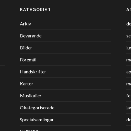
KATEGORIER
A
Arkiv
d
Bevarande
s
Bilder
ju
Föremål
ma
Handskrifter
ap
Kartor
m
Musikalier
fe
Okategoriserade
ja
Specialsamlingar
d