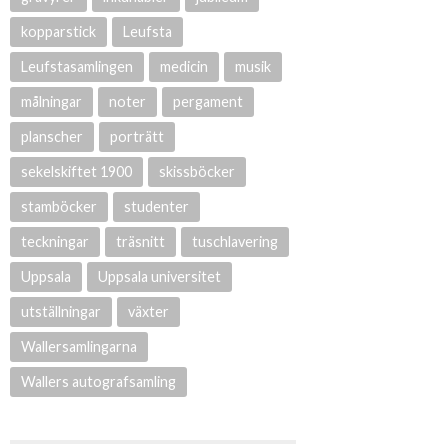
kopparstick
Leufsta
Leufstasamlingen
medicin
musik
målningar
noter
pergament
planscher
porträtt
sekelskiftet 1900
skissböcker
stamböcker
studenter
teckningar
träsnitt
tuschlavering
Uppsala
Uppsala universitet
utställningar
växter
Wallersamlingarna
Wallers autografsamling