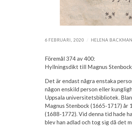
6 FEBRUARI, 2020
/
HELENA BACKMA
Föremål 374 av 400:
Hyllningsdikt till Magnus Stenboc
Det är endast några enstaka personv
någon enskild person eller kungligh
Uppsala universitetsbibliotek. Bla
Magnus Stenbock (1665-1717) år 
(1688-1772). Vid denna tid hade h
blev han adlad och tog sig då det