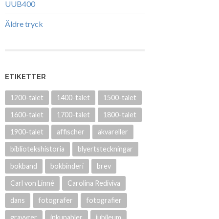
UUB400
Äldre tryck
ETIKETTER
1200-talet
1400-talet
1500-talet
1600-talet
1700-talet
1800-talet
1900-talet
affischer
akvareller
bibliotekshistoria
blyertsteckningar
bokband
bokbinderi
brev
Carl von Linné
Carolina Rediviva
dans
fotografer
fotografier
gravyrer
inkunabler
jubileum