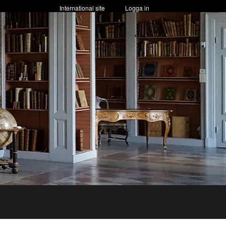
International site
Logga in