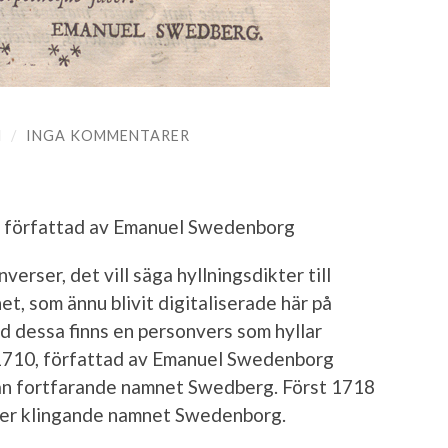
N
/
INGA KOMMENTARER
k författad av Emanuel Swedenborg
erser, det vill säga hyllningsdikter till
et, som ännu blivit digitaliserade här på
nd dessa finns en personvers som hyllar
1710, författad av Emanuel Swedenborg
an fortfarande namnet Swedberg. Först 1718
 mer klingande namnet Swedenborg.