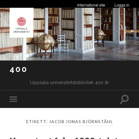
International site
Logga in
400
Uppsala universitetsbibliotek 400 år
Slå
Slå
på/av
på/av
sökfäl
mobilmeny
ETIKETT:
JACOB JONAS BJÖRNSTÅHL