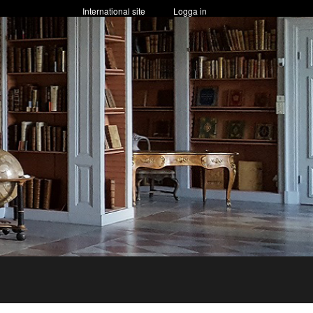
International site
Logga in