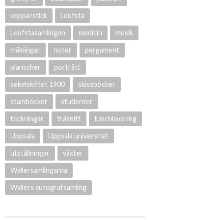
kopparstick
Leufsta
Leufstasamlingen
medicin
musik
målningar
noter
pergament
planscher
porträtt
sekelskiftet 1900
skissböcker
stamböcker
studenter
teckningar
träsnitt
tuschlavering
Uppsala
Uppsala universitet
utställningar
växter
Wallersamlingarna
Wallers autografsamling