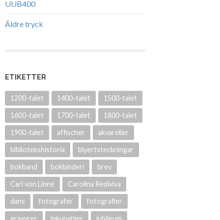
UUB400
Äldre tryck
ETIKETTER
1200-talet
1400-talet
1500-talet
1600-talet
1700-talet
1800-talet
1900-talet
affischer
akvareller
bibliotekshistoria
blyertsteckningar
bokband
bokbinderi
brev
Carl von Linné
Carolina Rediviva
dans
fotografer
fotografier
gravyrer
inkunabler
jubileum