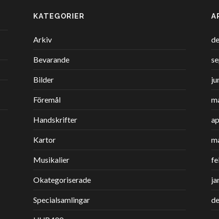
KATEGORIER
A
Arkiv
d
Bevarande
s
Bilder
ju
Föremål
ma
Handskrifter
ap
Kartor
m
Musikalier
fe
Okategoriserade
ja
Specialsamlingar
d