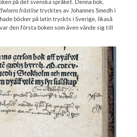
boken på det svenska språket. Denna bok,
fwlsens frästilse
trycktes av Johannes Smedh i
ade böcker på latin tryckts i Sverige, likaså
var den första boken som även vände sig till