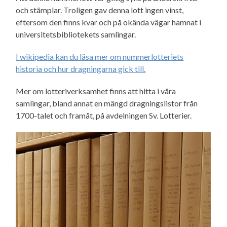
och stämplar. Troligen gav denna lott ingen vinst,
eftersom den finns kvar och på okända vägar hamnat i
universitetsbibliotekets samlingar.
I wikipedia kan du läsa mer om nummerlotteriets
historia och hur dragningarna gick till.
Mer om lotteriverksamhet finns att hitta i våra
samlingar, bland annat en mängd dragningslistor från
1700-talet och framåt, på avdelningen Sv. Lotterier.