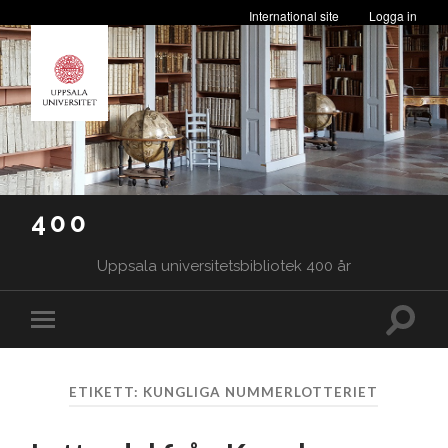
International site
Logga in
400
Uppsala universitetsbibliotek 400 år
Slå
Slå
på/av
på/av
sökfäl
mobilmeny
ETIKETT:
KUNGLIGA NUMMERLOTTERIET