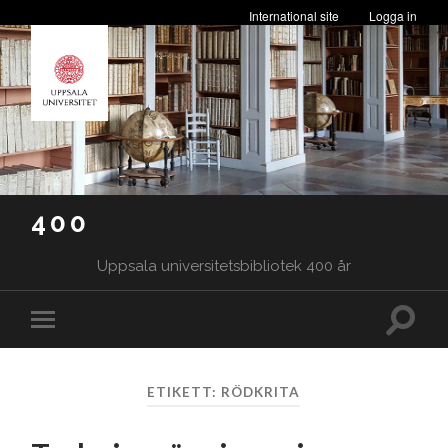
International site
Logga in
400
Uppsala universitetsbibliotek 400 år
Slå
Slå
på/av
på/av
sökfäl
mobilmeny
ETIKETT:
RÖDKRITA