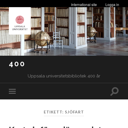
International site
Logga in
400
Uppsala universitetsbibliotek 400 år
Slå
Slå
på/av
på/av
sökfäl
mobilmeny
ETIKETT:
SJÖFART