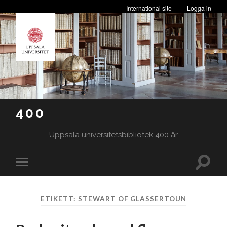
International site
Logga in
400
Uppsala universitetsbibliotek 400 år
Slå
Slå
på/av
på/av
sökfäl
mobilmeny
ETIKETT:
STEWART OF GLASSERTOUN