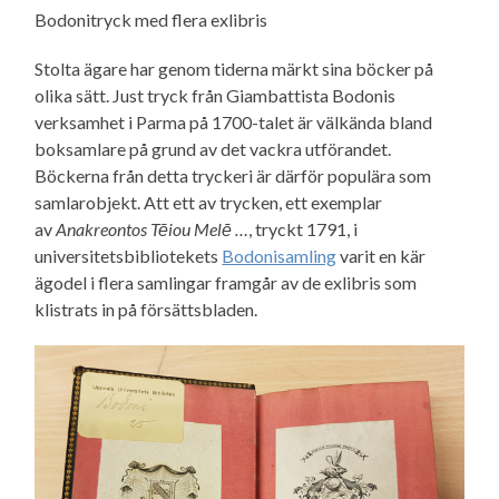
Bodonitryck med flera exlibris
Stolta ägare har genom tiderna märkt sina böcker på
olika sätt. Just tryck från Giambattista Bodonis
verksamhet i Parma på 1700-talet är välkända bland
boksamlare på grund av det vackra utförandet.
Böckerna från detta tryckeri är därför populära som
samlarobjekt. Att ett av trycken, ett exemplar
av
Anakreontos Tēiou Melē …
, tryckt 1791, i
universitetsbibliotekets
Bodonisamling
varit en kär
ägodel i flera samlingar framgår av de exlibris som
klistrats in på försättsbladen.