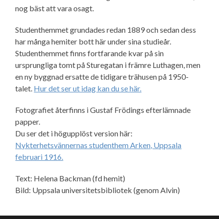
nog bäst att vara osagt.
Studenthemmet grundades redan 1889 och sedan dess
har många hemiter bott här under sina studieår.
Studenthemmet finns fortfarande kvar på sin
ursprungliga tomt på Sturegatan i främre Luthagen, men
en ny byggnad ersatte de tidigare trähusen på 1950-
talet.
Hur det ser ut idag kan du se här.
Fotografiet återfinns i Gustaf Frödings efterlämnade
papper.
Du ser det i högupplöst version här:
Nykterhetsvännernas studenthem Arken, Uppsala
februari 1916.
Text: Helena Backman (fd hemit)
Bild: Uppsala universitetsbibliotek (genom Alvin)