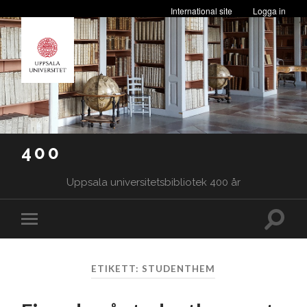
International site
Logga in
400
Uppsala universitetsbibliotek 400 år
Slå
Slå
på/av
på/av
sökfäl
mobilmeny
ETIKETT:
STUDENTHEM