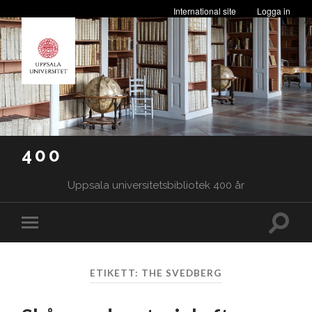
International site
Logga in
400
Uppsala universitetsbibliotek 400 år
Slå
Slå
på/av
på/av
sökfäl
mobilmeny
ETIKETT:
THE SVEDBERG