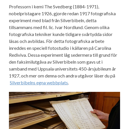
Professorn i kemi The Svedberg (1884-1971),
nobelpristagare 1926, gjorde redan 1917 fotografiska
experiment med blad från Silverbibeln, detta
tillsammans med fil. lic. Ivar Nordlund. Genom olika
fotografiska tekniker kunde tidigare svårtydda sidor
läsas och avbildas. För detta fotografiska arbete
inreddes en speciell fotostudio i källaren på Carolina
Rediviva. Dessa experiment låg sedermera till grund för
den faksimilutgåva av Silverbibeln som gavs ut i
samband med Uppsala universitets 450-årsjubileum år
1927, och mer om denna och andra utgåvor läser du på
Silverbibelns egna webbplats
.