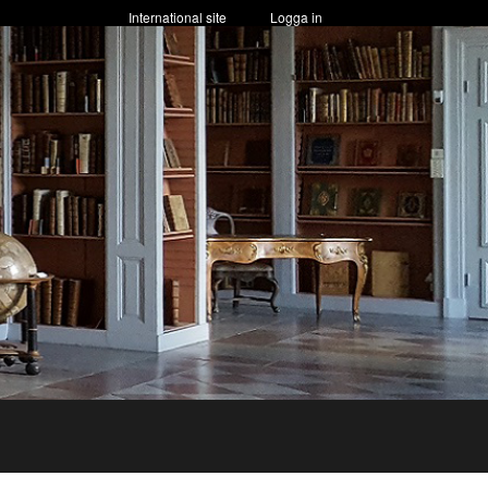
International site
Logga in