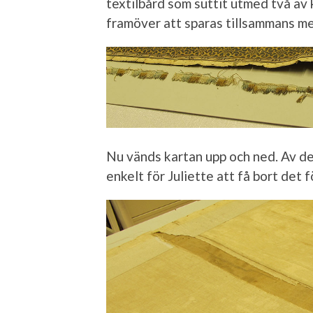
textilbård som suttit utmed två av
framöver att sparas tillsammans med
Nu vänds kartan upp och ned. Av de
enkelt för Juliette att få bort det f