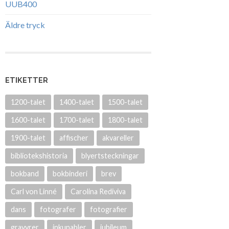
UUB400
Äldre tryck
ETIKETTER
1200-talet
1400-talet
1500-talet
1600-talet
1700-talet
1800-talet
1900-talet
affischer
akvareller
bibliotekshistoria
blyertsteckningar
bokband
bokbinderi
brev
Carl von Linné
Carolina Rediviva
dans
fotografer
fotografier
gravyrer
inkunabler
jubileum