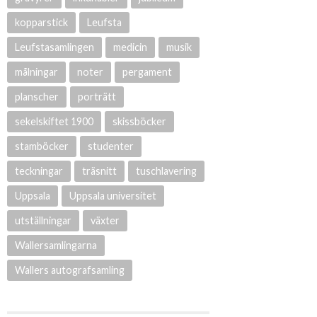
kopparstick
Leufsta
Leufstasamlingen
medicin
musik
målningar
noter
pergament
planscher
porträtt
sekelskiftet 1900
skissböcker
stamböcker
studenter
teckningar
träsnitt
tuschlavering
Uppsala
Uppsala universitet
utställningar
växter
Wallersamlingarna
Wallers autografsamling