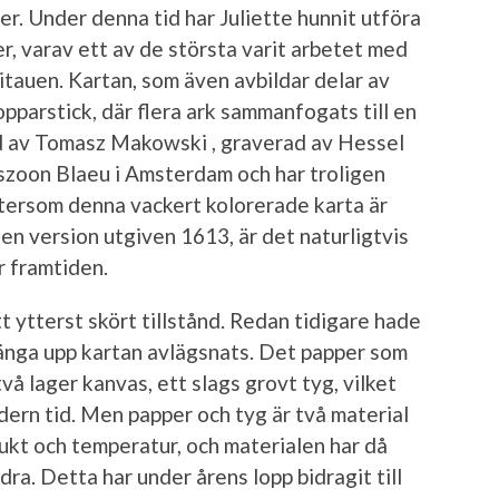
ier. Under denna tid har Juliette hunnit utföra
, varav ett av de största varit arbetet med
itauen. Kartan, som även avbildar delar av
opparstick, där flera ark sammanfogats till en
ad av Tomasz Makowski , graverad av Hessel
szoon Blaeu i Amsterdam och har troligen
tersom denna vackert kolorerade karta är
n version utgiven 1613, är det naturligtvis
r framtiden.
t ytterst skört tillstånd. Redan tidigare hade
hänga upp kartan avlägsnats. Det papper som
vå lager kanvas, ett slags grovt tyg, vilket
dern tid. Men papper och tyg är två material
ukt och temperatur, och materialen har då
andra. Detta har under årens lopp bidragit till