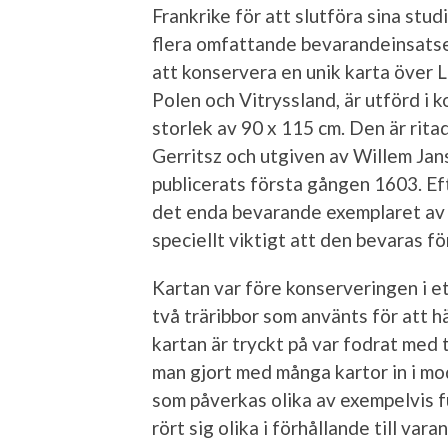
Frankrike för att slutföra sina stud
flera omfattande bevarandeinsatser
att konservera en unik karta över L
Polen och Vitryssland, är utförd i k
storlek av 90 x 115 cm. Den är rit
Gerritsz och utgiven av Willem Jan
publicerats första gången 1603. Ef
det enda bevarande exemplaret av e
speciellt viktigt att den bevaras fö
Kartan var före konserveringen i et
två träribbor som använts för att 
kartan är tryckt på var fodrat med t
man gjort med många kartor in i mo
som påverkas olika av exempelvis f
rört sig olika i förhållande till var