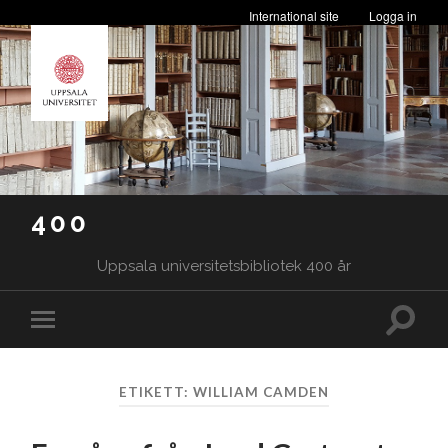
International site
Logga in
400
Uppsala universitetsbibliotek 400 år
Slå
Slå
på/av
på/av
sökfäl
mobilmeny
ETIKETT:
WILLIAM CAMDEN