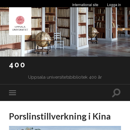
International site
Logga in
400
Uppsala universitetsbibliotek 400 år
Slå
Slå
på/av
på/av
sökfäl
mobilmeny
Porslinstillverkning i Kina