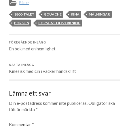
Bilder
1800-TALET
GOUACHE
KINA
MÅLNINGAR
PORSLIN
PORSLINSTILLVERKNING
FÖREGÅENDE INLÄGG
En bok med en hemlighet
NÄSTA INLÄGG
Kinesisk medicin i vacker handskrift
Lämna ett svar
Din e-postadress kommer inte publiceras.
Obligatoriska
fält är märkta
*
Kommentar
*