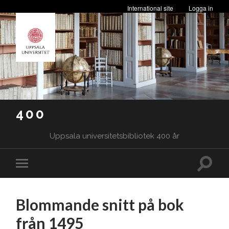
International site
Logga in
400
Uppsala universitetsbibliotek 400 år
Slå
Slå
på/av
på/av
sökfäl
mobilmeny
Blommande snitt på bok
från 1495