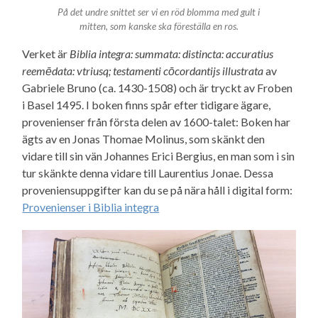
På det undre snittet ser vi en röd blomma med gult i
mitten, som kanske ska föreställa en ros.
Verket är
Biblia integra: summata: distincta: accuratius
reemēdata: vtriusq; testamenti cōcordantijs illustrata
av
Gabriele
Bruno (
ca. 1430-1508)
och är tryckt av Froben
i Basel 1495. I boken finns spår efter tidigare ägare,
provenienser från första delen av 1600-talet: Boken har
ägts av en Jonas Thomae Molinus, som skänkt den
vidare till sin vän Johannes Erici Bergius, en man som i sin
tur skänkte denna vidare till Laurentius Jonae. Dessa
proveniensuppgifter kan du se på nära håll i digital form:
Provenienser i Biblia integra