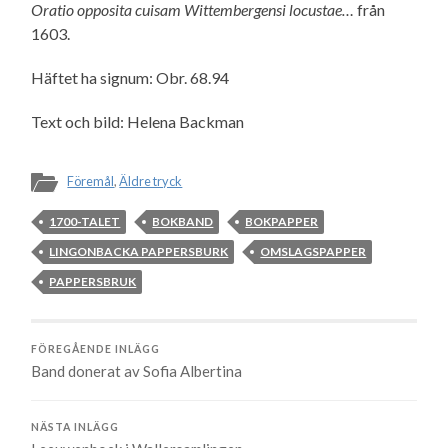
Oratio opposita cuisam Wittembergensi locustae…
från
1603.
Häftet ha signum: Obr. 68.94
Text och bild: Helena Backman
Föremål
,
Äldre tryck
1700-TALET
BOKBAND
BOKPAPPER
LINGONBACKA PAPPERSBURK
OMSLAGSPAPPER
PAPPERSBRUK
FÖREGÅENDE INLÄGG
Band donerat av Sofia Albertina
NÄSTA INLÄGG