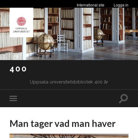
International site
Logga in
400
Uppsala universitetsbibliotek 400 år
Slå
Slå
på/av
på/av
sökfäl
mobilmeny
Man tager vad man haver