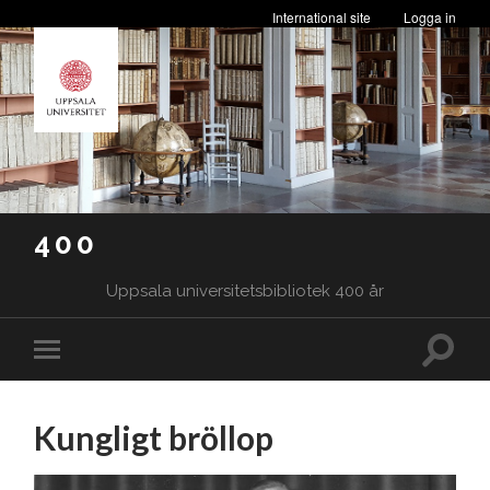
International site
Logga in
400
Uppsala universitetsbibliotek 400 år
Slå
Slå
på/av
på/av
sökfäl
mobilmeny
Kungligt bröllop