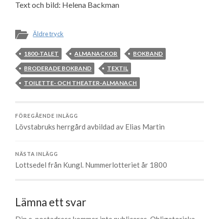
Text och bild: Helena Backman
Äldre tryck
1800-TALET
ALMANACKOR
BOKBAND
BRODERADE BOKBAND
TEXTIL
TOILETTE- OCH THEATER-ALMANACH
FÖREGÅENDE INLÄGG
Lövstabruks herrgård avbildad av Elias Martin
NÄSTA INLÄGG
Lottsedel från Kungl. Nummerlotteriet år 1800
Lämna ett svar