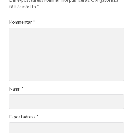
Din e-postadress kommer inte publiceras.
Obligatoriska
fält är märkta
*
Kommentar
*
Namn
*
E-postadress
*