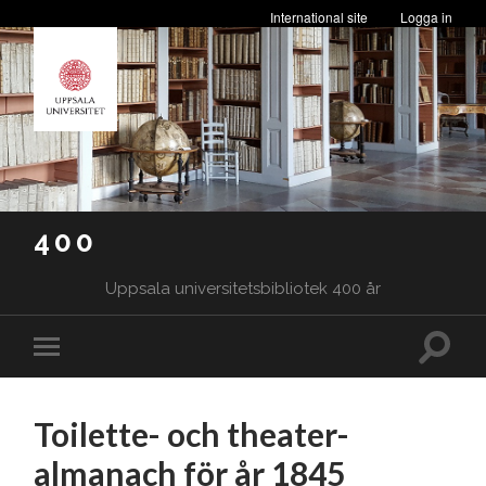
International site
Logga in
400
Uppsala universitetsbibliotek 400 år
Slå
Slå
på/av
på/av
sökfäl
mobilmeny
Toilette- och theater-
almanach för år 1845