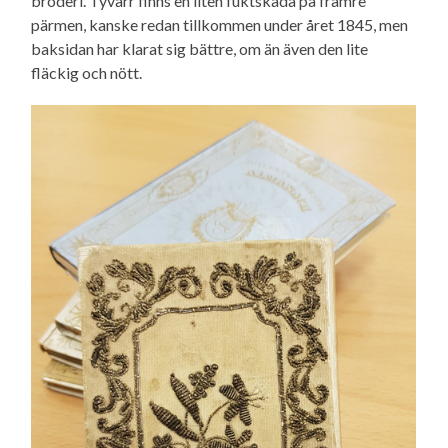
broderi. Tyvärr finns en liten fuktskada på främre
pärmen, kanske redan tillkommen under året 1845, men
baksidan har klarat sig bättre, om än även den lite
fläckig och nött.