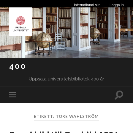
International site
Logga in
400
Uppsala universitetsbibliotek 400 år
Slå
Slå
på/av
på/av
sökfäl
mobilmeny
ETIKETT:
TORE WAHLSTRÖM